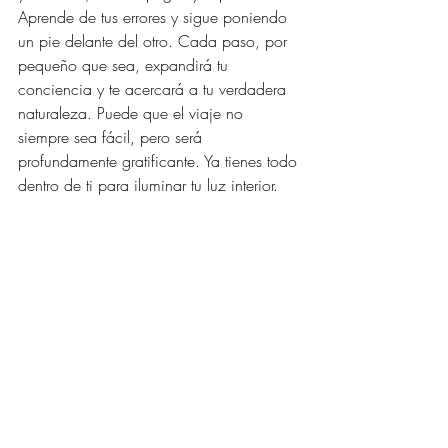
Aprende de tus errores y sigue poniendo 
un pie delante del otro. Cada paso, por 
pequeño que sea, expandirá tu 
conciencia y te acercará a tu verdadera 
naturaleza. Puede que el viaje no 
siempre sea fácil, pero será 
profundamente gratificante. Ya tienes todo 
dentro de ti para iluminar tu luz interior.
¡Ahora ve y brilla!
SÍGUENOS EN 
NUESTRO CANAL DE 
YOUTUBE
CLICK AQUÍ >>> 